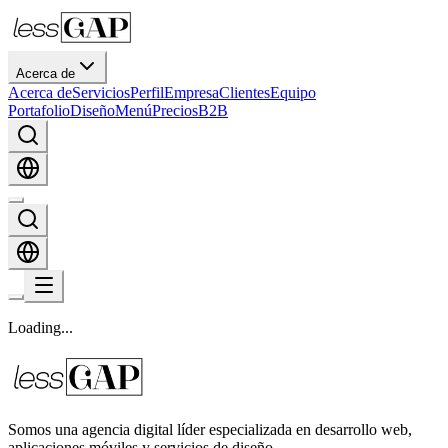
Acerca de
Acerca de
Servicios
Perfil
Empresa
Clientes
Equipo
Portafolio
Diseño
Menú
Precios
B2B
Loading
.
.
.
Somos una agencia digital líder especializada en desarrollo web,
aplicaciones móviles y servicios de diseño.