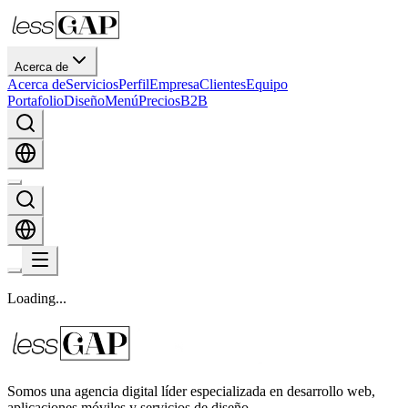
Acerca de
Acerca de
Servicios
Perfil
Empresa
Clientes
Equipo
Portafolio
Diseño
Menú
Precios
B2B
Loading
.
.
.
Somos una agencia digital líder especializada en desarrollo web,
aplicaciones móviles y servicios de diseño.