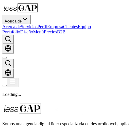
Acerca de
Acerca de
Servicios
Perfil
Empresa
Clientes
Equipo
Portafolio
Diseño
Menú
Precios
B2B
Loading
.
.
.
Somos una agencia digital líder especializada en desarrollo web, aplic