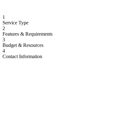
1
Service Type
2
Features & Requirements
3
Budget & Resources
4
Contact Information
New Website Design
Complete website design and development from scratch