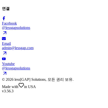
연결
Facebook
@lessgapsolutions
Email
admin@lessgap.com
Youtube
@lessgapsolutions
©
2026
less[GAP] Solutions,
모든 권리 보유
.
Made with
in USA
v3.56.3