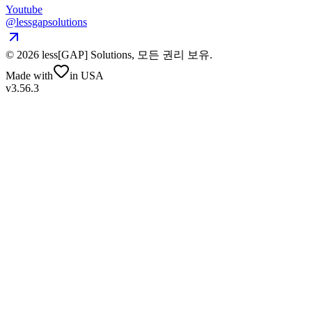
Youtube
@lessgapsolutions
©
2026
less[GAP] Solutions,
모든 권리 보유
.
Made with
in USA
v3.56.3