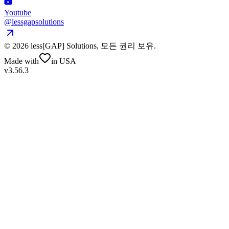
Youtube
@lessgapsolutions
©
2026
less[GAP] Solutions,
모든 권리 보유
.
Made with
in USA
v3.56.3