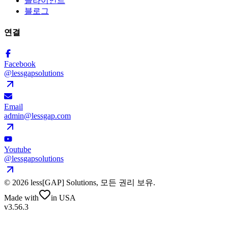
클라이언트
블로그
연결
Facebook
@lessgapsolutions
Email
admin@lessgap.com
Youtube
@lessgapsolutions
©
2026
less[GAP] Solutions,
모든 권리 보유
.
Made with
in USA
v3.56.3