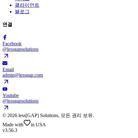
클라이언트
블로그
연결
Facebook
@lessgapsolutions
Email
admin@lessgap.com
Youtube
@lessgapsolutions
©
2026
less[GAP] Solutions,
모든 권리 보유
.
Made with
in USA
v3.56.3