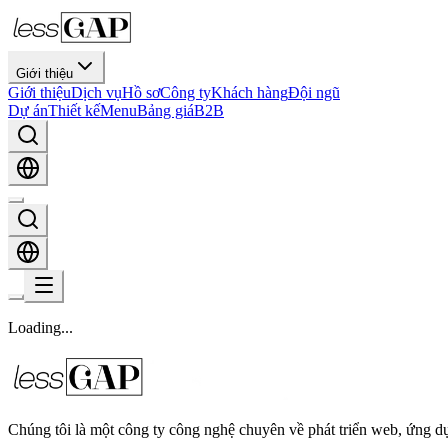
Giới thiệu
Giới thiệu
Dịch vụ
Hồ sơ
Công ty
Khách hàng
Đội ngũ
Dự án
Thiết kế
Menu
Bảng giá
B2B
Loading
.
.
.
Chúng tôi là một công ty công nghệ chuyên về phát triển web, ứng dụ