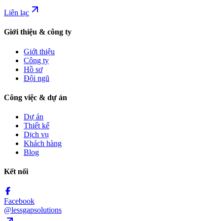
Liên lạc
Giới thiệu & công ty
Giới thiệu
Công ty
Hồ sơ
Đội ngũ
Công việc & dự án
Dự án
Thiết kế
Dịch vụ
Khách hàng
Blog
Kết nối
Facebook
@lessgapsolutions