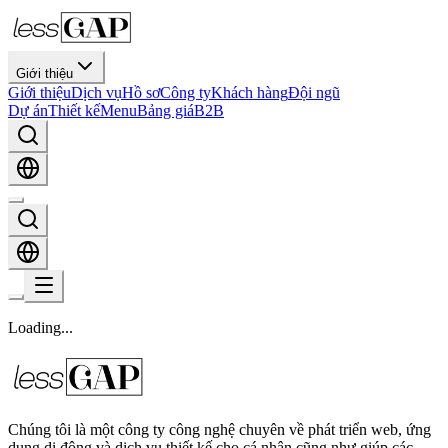
Giới thiệu
Giới thiệu
Dịch vụ
Hồ sơ
Công ty
Khách hàng
Đội ngũ
Dự án
Thiết kế
Menu
Bảng giá
B2B
Loading
.
.
.
Chúng tôi là một công ty công nghệ chuyên về phát triển web, ứng
dụng di động và dịch vụ thiết kế cho cá nhân cũng như giúp các