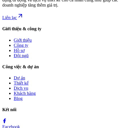
doanh nghiệp tăng thêm giá trị.
Liên lạc
Giới thiệu & công ty
Giới thiệu
Công ty
Hồ sơ
Đội ngũ
Công việc & dự án
Dự án
Thiết kế
Dịch vụ
Khách hàng
Blog
Kết nối
Facebook