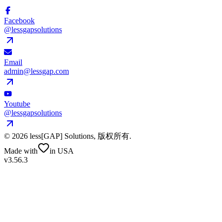
Facebook
@lessgapsolutions
Email
admin@lessgap.com
Youtube
@lessgapsolutions
©
2026
less[GAP] Solutions,
版权所有
.
Made with
in USA
v3.56.3