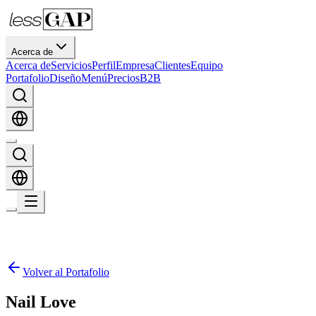
Acerca de
Acerca de
Servicios
Perfil
Empresa
Clientes
Equipo
Portafolio
Diseño
Menú
Precios
B2B
Volver al Portafolio
Nail Love