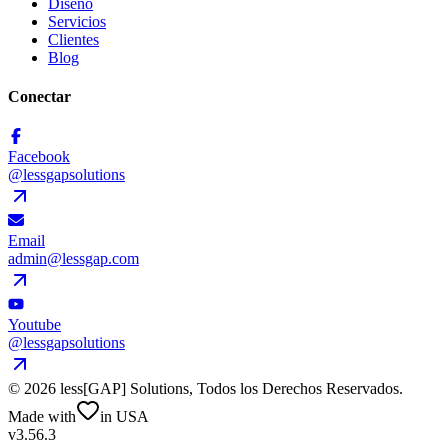
Diseño
Servicios
Clientes
Blog
Conectar
Facebook
@lessgapsolutions
Email
admin@lessgap.com
Youtube
@lessgapsolutions
©
2026
less[GAP] Solutions,
Todos los Derechos Reservados
.
Made with
in USA
v3.56.3