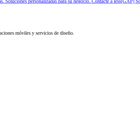
s. Soluciones personalizadas para su negocio. Contacte a less[GAP] So
aciones móviles y servicios de diseño.