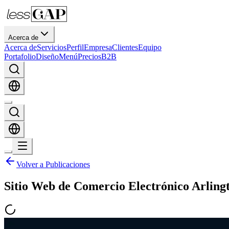
Acerca de
Acerca de
Servicios
Perfil
Empresa
Clientes
Equipo
Portafolio
Diseño
Menú
Precios
B2B
Volver a Publicaciones
Sitio Web de Comercio Electrónico Arling