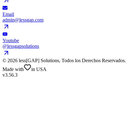
Email
admin@lessgap.com
Youtube
@lessgapsolutions
©
2026
less[GAP] Solutions,
Todos los Derechos Reservados
.
Made with
in USA
v3.56.3