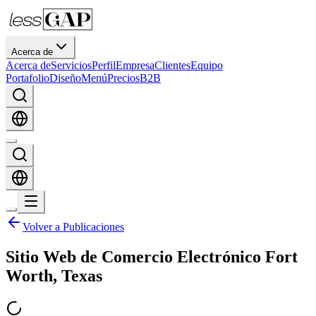
Acerca de
Acerca de
Servicios
Perfil
Empresa
Clientes
Equipo
Portafolio
Diseño
Menú
Precios
B2B
Volver a Publicaciones
Sitio Web de Comercio Electrónico Fort
Worth, Texas