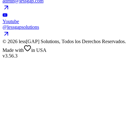
admin@lessgap.com
Youtube
@lessgapsolutions
©
2026
less[GAP] Solutions,
Todos los Derechos Reservados
.
Made with
in USA
v3.56.3