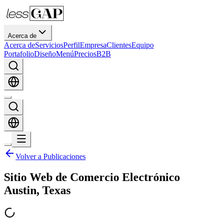
Acerca de
Acerca de
Servicios
Perfil
Empresa
Clientes
Equipo
Portafolio
Diseño
Menú
Precios
B2B
Volver a Publicaciones
Sitio Web de Comercio Electrónico
Austin, Texas