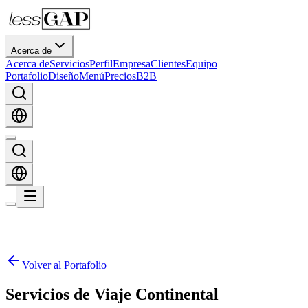
Acerca de
Acerca de
Servicios
Perfil
Empresa
Clientes
Equipo
Portafolio
Diseño
Menú
Precios
B2B
Volver al Portafolio
Servicios de Viaje Continental