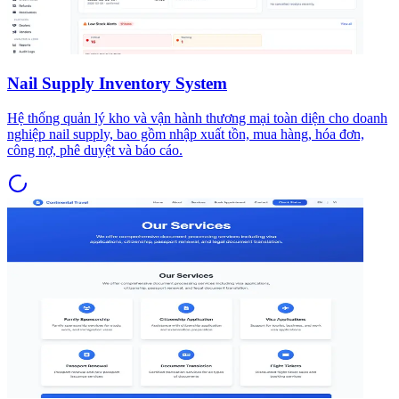
Nail Supply Inventory System
Hệ thống quản lý kho và vận hành thương mại toàn diện cho doanh
nghiệp nail supply, bao gồm nhập xuất tồn, mua hàng, hóa đơn,
công nợ, phê duyệt và báo cáo.