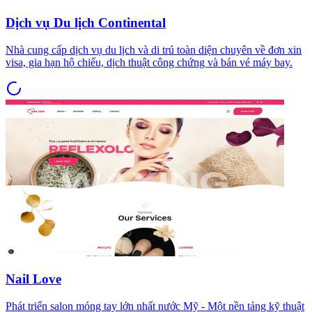
Dịch vụ Du lịch Continental
Nhà cung cấp dịch vụ du lịch và di trú toàn diện chuyên về đơn xin
visa, gia hạn hộ chiếu, dịch thuật công chứng và bán vé máy bay.
Nail Love
Phát triển salon móng tay lớn nhất nước Mỹ - Một nền tảng kỹ thuật