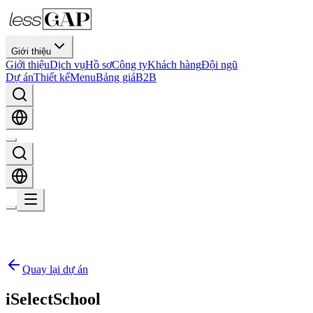
Giới thiệu
Giới thiệu
Dịch vụ
Hồ sơ
Công ty
Khách hàng
Đội ngũ
Dự án
Thiết kế
Menu
Bảng giá
B2B
Quay lại dự án
iSelectSchool